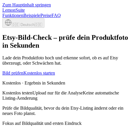
Zum Hauptinhalt springen
LemonSuite
Funktionen
Beispiele
Preise
FAQ
🇩🇪
Deutsch
🇩🇪
Etsy-Bild-Check – prüfe dein Produktfoto
in Sekunden
Lade dein Produktfoto hoch und erkenne sofort, ob es auf Etsy
überzeugt, oder Schwächen hat.
Bild prüfen
Kostenlos starten
Kostenlos · Ergebnis in Sekunden
Kostenlos testen
Upload nur für die Analyse
Keine automatische
Listing-Aenderung
Prüfe die Bildqualität, bevor du dein Etsy-Listing änderst oder ein
neues Foto planst.
Fokus auf Bildqualität und ersten Eindruck