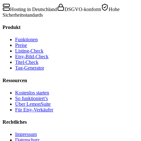
Hosting in Deutschland
DSGVO-konform
Hohe
Sicherheitsstandards
Produkt
Funktionen
Preise
Listing-Check
Etsy-Bild-Check
Titel-Check
Tag-Generator
Ressourcen
Kostenlos starten
So funktioniert’s
Über LemonSuite
Für Etsy-Verkäufer
Rechtliches
Impressum
Datenschutz