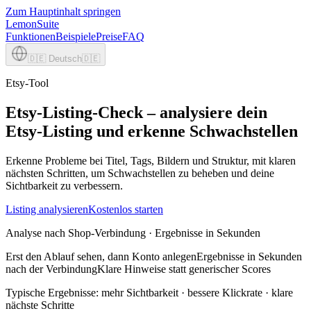
Zum Hauptinhalt springen
LemonSuite
Funktionen
Beispiele
Preise
FAQ
🇩🇪
Deutsch
🇩🇪
Etsy-Tool
Etsy-Listing-Check – analysiere dein
Etsy-Listing und erkenne Schwachstellen
Erkenne Probleme bei Titel, Tags, Bildern und Struktur, mit klaren
nächsten Schritten, um Schwachstellen zu beheben und deine
Sichtbarkeit zu verbessern.
Listing analysieren
Kostenlos starten
Analyse nach Shop-Verbindung · Ergebnisse in Sekunden
Erst den Ablauf sehen, dann Konto anlegen
Ergebnisse in Sekunden
nach der Verbindung
Klare Hinweise statt generischer Scores
Typische Ergebnisse: mehr Sichtbarkeit · bessere Klickrate · klare
nächste Schritte