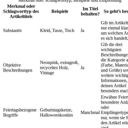
Merkmal oder Schlagworttyp, Beispiele und Empfehlung
Merkmal oder
Im Titel
Schlagworttyp des
Beispiele
So geht’s be
behalten?
Artikeltitels
Gib im Artikelt
nur einmal klar
Substantiv
Kleid, Tasse, Tisch
Ja
um welchen Ar
es sich handelt
Gib die drei
wichtigsten
Beschreibunge
die Kategorie 
Neonpink, extragroß,
Objektive
(Farbe, Materia
recyceltes Holz,
Ja
Beschreibungen
und Größe) so
Vintage
weitere wichti
Informationen,
deinen Artikel
besonders mac
Erwähne Feier
besondere Anl
oder
Feiertagsbezogene
Geburtstagskerze,
Manchmal
Empfängertyp
Begriffe
Halloweenkostüm
nur, wenn sie f
den Artikel rel
sind.