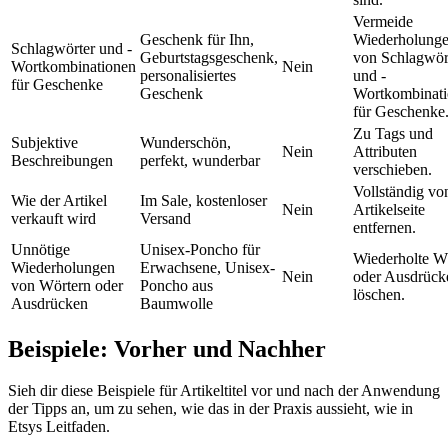
Vermeide
Geschenk für Ihn,
Wiederholung
Schlagwörter und -
Geburtstagsgeschenk,
von Schlagwör
Wortkombinationen
Nein
personalisiertes
und -
für Geschenke
Geschenk
Wortkombinat
für Geschenke
Zu Tags und
Subjektive
Wunderschön,
Nein
Attributen
Beschreibungen
perfekt, wunderbar
verschieben.
Vollständig vo
Wie der Artikel
Im Sale, kostenloser
Nein
Artikelseite
verkauft wird
Versand
entfernen.
Unnötige
Unisex-Poncho für
Wiederholte W
Wiederholungen
Erwachsene, Unisex-
Nein
oder Ausdrück
von Wörtern oder
Poncho aus
löschen.
Ausdrücken
Baumwolle
Beispiele: Vorher und Nachher
Sieh dir diese Beispiele für Artikeltitel vor und nach der Anwendung
der Tipps an, um zu sehen, wie das in der Praxis aussieht, wie in
Etsys Leitfaden.